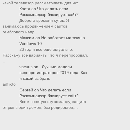
какой телевизор рассматривать для икс…
Костя
on
Что делать если
Роскомнадзор блокирует сайт?
Доброго времени суток, Я
занимаюсь продвижением сайтов
гемблового напр…
Максим
on
Не работает магазин в
Windows 10
23 год и все еще актуально.
Расскажу все варианты что я перепробовал,
…
vacuus
on
Лучшие модели
видеорегистраторов 2019 года. Как
и какой выбрать
adflicto
Сергей
on
Что делать если
Роскомнадзор блокирует сайт?
Всем советую эту команду, защита
от ркн в один домен, без редиректов,…