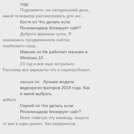
году
Подскажите, на сегодняшний день,
какой телевизор рассматривать для икс…
Костя
on
Что делать если
Роскомнадзор блокирует сайт?
Доброго времени суток, Я
занимаюсь продвижением сайтов
гемблового напр…
Максим
on
Не работает магазин в
Windows 10
23 год и все еще актуально.
Расскажу все варианты что я перепробовал,
…
vacuus
on
Лучшие модели
видеорегистраторов 2019 года. Как
и какой выбрать
adflicto
Сергей
on
Что делать если
Роскомнадзор блокирует сайт?
Всем советую эту команду, защита
от ркн в один домен, без редиректов,…