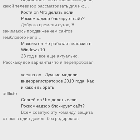
какой телевизор рассматривать для икс…
Костя
on
Что делать если
Роскомнадзор блокирует сайт?
Доброго времени суток, Я
занимаюсь продвижением сайтов
гемблового напр…
Максим
on
Не работает магазин в
Windows 10
23 год и все еще актуально.
Расскажу все варианты что я перепробовал,
…
vacuus
on
Лучшие модели
видеорегистраторов 2019 года. Как
и какой выбрать
adflicto
Сергей
on
Что делать если
Роскомнадзор блокирует сайт?
Всем советую эту команду, защита
от ркн в один домен, без редиректов,…