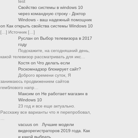
test
Свойство системы в windows 10
через командную строку - Доктор
Windows - ваш надежный помощник
on
Как открыть свойства системы Windows 10
[…] Источник […]
Руслан
on
Выбор телевизора в 2017
году
Подскажите, на сегодняшний день,
какой телевизор рассматривать для икс…
Костя
on
Что делать если
Роскомнадзор блокирует сайт?
Доброго времени суток, Я
занимаюсь продвижением сайтов
гемблового напр…
Максим
on
Не работает магазин в
Windows 10
23 год и все еще актуально.
Расскажу все варианты что я перепробовал,
…
vacuus
on
Лучшие модели
видеорегистраторов 2019 года. Как
и какой выбрать