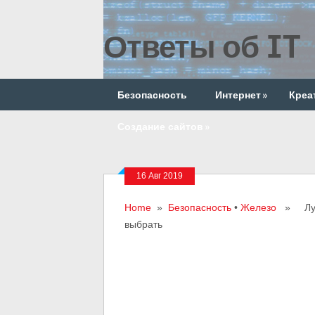
Ответы об IT
Безопасность
Интернет
»
Креа
Создание сайтов
»
16 Авг 2019
Home
»
Безопасность
•
Железо
» Лучши
выбрать