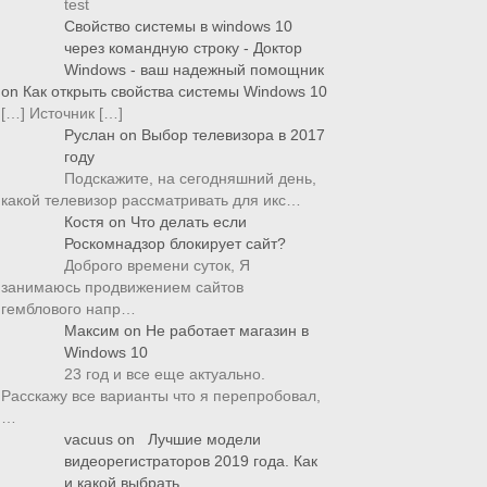
test
Свойство системы в windows 10
через командную строку - Доктор
Windows - ваш надежный помощник
on
Как открыть свойства системы Windows 10
[…] Источник […]
Руслан
on
Выбор телевизора в 2017
году
Подскажите, на сегодняшний день,
какой телевизор рассматривать для икс…
Костя
on
Что делать если
Роскомнадзор блокирует сайт?
Доброго времени суток, Я
занимаюсь продвижением сайтов
гемблового напр…
Максим
on
Не работает магазин в
Windows 10
23 год и все еще актуально.
Расскажу все варианты что я перепробовал,
…
vacuus
on
Лучшие модели
видеорегистраторов 2019 года. Как
и какой выбрать