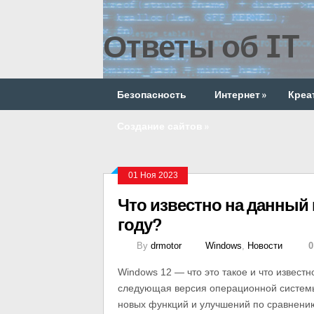
Ответы об IT
Безопасность
Интернет
»
Креа
Создание сайтов
»
01 Ноя 2023
Что известно на данный
году?
By
drmotor
Windows
,
Новости
0
Windows 12 — что это такое и что извес
следующая версия операционной системы о
новых функций и улучшений по сравнен