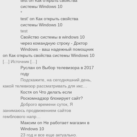
test
on
Как открыть свойства
системы Windows 10
*
test'
on
Как открыть свойства
системы Windows 10
test
Свойство системы в windows 10
через командную строку - Доктор
Windows - ваш надежный помощник
on
Как открыть свойства системы Windows 10
[…] Источник […]
Руслан
on
Выбор телевизора в 2017
году
Подскажите, на сегодняшний день,
какой телевизор рассматривать для икс…
Костя
on
Что делать если
Роскомнадзор блокирует сайт?
Доброго времени суток, Я
занимаюсь продвижением сайтов
гемблового напр…
Максим
on
Не работает магазин в
Windows 10
23 год и все еще актуально.