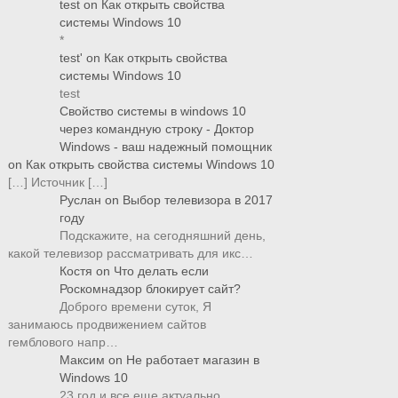
test
on
Как открыть свойства
системы Windows 10
*
test'
on
Как открыть свойства
системы Windows 10
test
Свойство системы в windows 10
через командную строку - Доктор
Windows - ваш надежный помощник
on
Как открыть свойства системы Windows 10
[…] Источник […]
Руслан
on
Выбор телевизора в 2017
году
Подскажите, на сегодняшний день,
какой телевизор рассматривать для икс…
Костя
on
Что делать если
Роскомнадзор блокирует сайт?
Доброго времени суток, Я
занимаюсь продвижением сайтов
гемблового напр…
Максим
on
Не работает магазин в
Windows 10
23 год и все еще актуально.