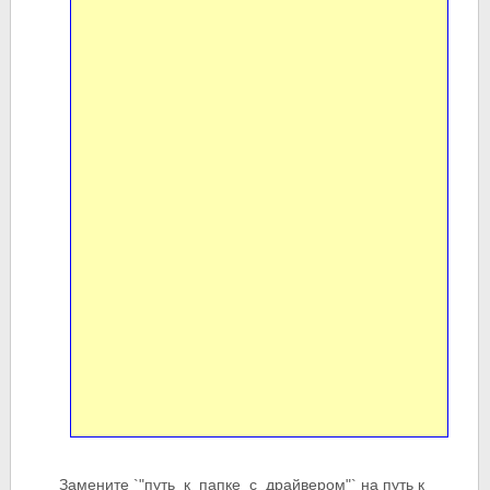
Замените `"путь_к_папке_с_драйвером"` на путь к