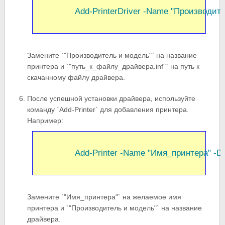
               Add-PrinterDriver -Name "Производ
Замените `"Производитель и модель"` на название
принтера и `"путь_к_файлу_драйвера.inf"` на путь к
скачанному файлу драйвера.
После успешной установки драйвера, используйте
команду `Add-Printer` для добавления принтера.
Например:
               Add-Printer -Name "Имя_принтера"
Замените `"Имя_принтера"` на желаемое имя
принтера и `"Производитель и модель"` на название
драйвера.