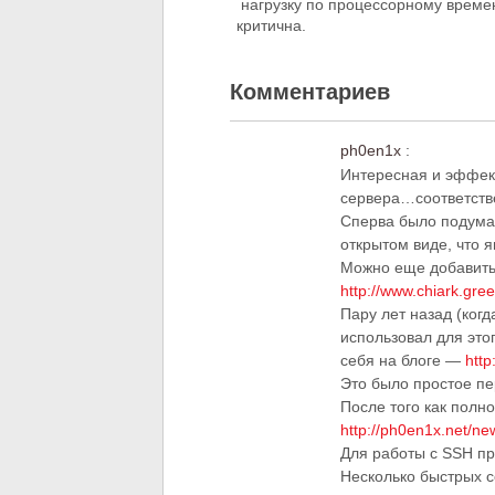
нагрузку по процессорному времен
критична.
Комментариев
ph0en1x
:
Интересная и эффект
сервера…соответстве
Сперва было подума
открытом виде, что 
Можно еще добавить 
http://www.chiark.gre
Пару лет назад (ког
использовал для это
себя на блоге —
http
Это было простое п
После того как полн
http://ph0en1x.net/ne
Для работы с SSH пр
Несколько быстрых с