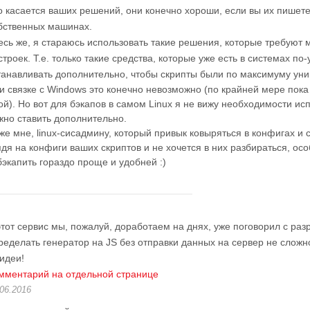
о касается ваших решений, они конечно хороши, если вы их пишете
бственных машинах.
есь же, я стараюсь использовать такие решения, которые требую
строек. Т.е. только такие средства, которые уже есть в системах п
танавливать дополнительно, чтобы скрипты были по максимуму ун
и связке с Windows это конечно невозможно (по крайней мере пока
ой). Но вот для бэкапов в самом Linux я не вижу необходимости ис
жно ставить дополнительно.
же мне, linux-сисадмину, который привык ковыряться в конфигах и 
ядя на конфиги ваших скриптов и не хочется в них разбираться, осо
бэкапить гораздо проще и удобней :)
этот сервис мы, пожалуй, доработаем на днях, уже поговорил с разр
ределать генератор на JS без отправки данных на сервер не сложн
 идеи!
мментарий на отдельной странице
.06.2016