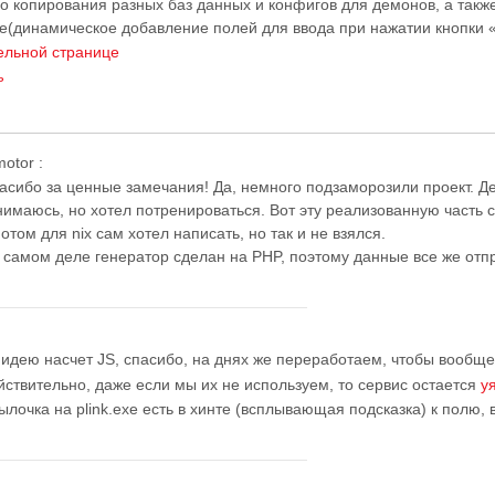
о копирования разных баз данных и конфигов для демонов, а такж
ве(динамическое добавление полей для ввода при нажатии кнопки
ельной странице
ь
motor
:
асибо за ценные замечания! Да, немного подзаморозили проект. Дел
нимаюсь, но хотел потренироваться. Вот эту реализованную часть с
потом для nix сам хотел написать, но так и не взялся.
 самом деле генератор сделан на PHP, поэтому данные все же отп
 идею насчет JS, спасибо, на днях же переработаем, чтобы вообще
йствительно, даже если мы их не используем, то сервис остается
у
ылочка на plink.exe есть в хинте (всплывающая подсказка) к полю, в