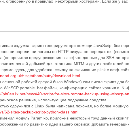
и, оговоренную в правилах некоторыми хостерами. Если же у вас 
ивная задумка, скрипт генерируем при помощи JavaScript без пер
нно ни пароли, ни логины по HTTP никуда не передаются (возможн
л (не прочитав предупреждения выше) что данные для SSH-автори
является легкой добычей для атак типа MITM и других любителей п
прямо здесь, для удобства, ссылку на скачивание plink с офф-сайт
enend.org.uk/~sgtatham/putty/download.html
да основной рабочей средой была Windows) сам писал скрипт для бе
го WinSCP portable+bat файлы, конфигурацию сайтов хранил в INI
://ph0en1x.net/news/40-script-for-sites-remote-backup-using-winscp-a
ереносное решение, использующее подручные средства.
остью сдружился с Linux была написана похожая, но более мощную
ws/62-sites-backup-script-python-class.html
именил модуль Paramiko, приложив некоторый труд данный скрипт 
оображений по развитию идеи вашего сервиса: добавить генераци