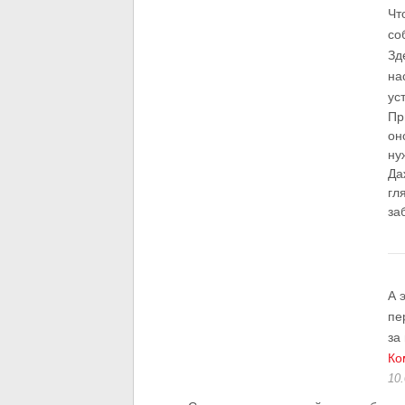
Чт
со
Зд
на
ус
Пр
он
ну
Да
гл
за
А 
пе
за
Ко
10