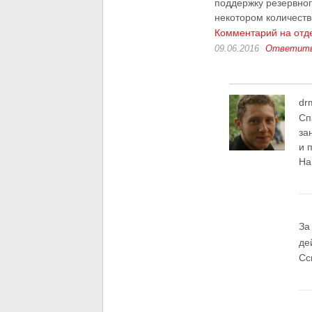
поддержку резервног
некотором количест
Комментарий на отд
09.06.2016
Ответит
dr
Сп
за
и 
На
За
де
Сс