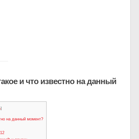
такое и что известно на данный
ь
]
тно на данный момент?
12