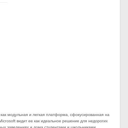
 как модульная и легкая платформа, сфокусированная на
icrosoft видит ее как идеальное решение для недорогих
бных заведениях и дома студентами и школьниками.