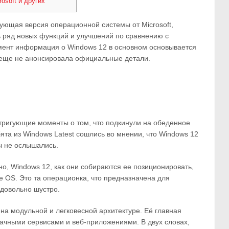
osoft и других
ующая версия операционной системы от Microsoft,
ть ряд новых функций и улучшений по сравнению с
ент информация о Windows 12 в основном основывается
ft еще не анонсировала официальные детали.
интригующие моменты о том, что подкинули на обеденное
ята из Windows Latest сошлись во мнении, что Windows 12
вы не ослышались.
нно, Windows 12, как они собираются ее позиционировать,
e OS. Это та операционка, что предназначена для
 довольно шустро.
на модульной и легковесной архитектуре. Её главная
лачными сервисами и веб-приложениями. В двух словах,