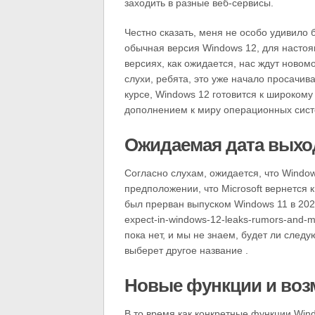
заходить в разные веб-сервисы.
Честно сказать, меня не особо удивило
обычная версия Windows 12, для насто
версиях, как ожидается, нас ждут новом
слухи, ребята, это уже начало просачив
курсе, Windows 12 готовится к широкому
дополнением к миру операционных систе
Ожидаемая дата выхо
Согласно слухам, ожидается, что Window
предположении, что Microsoft вернется 
был прерван выпуском Windows 11 в 2021
expect-in-windows-12-leaks-rumors-and-
пока нет, и мы не знаем, будет ли след
выберет другое название .
Новые функции и воз
В то время как конкретные функции Win