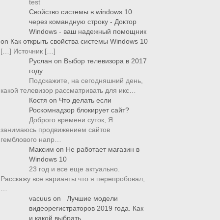
test
Свойство системы в windows 10
через командную строку - Доктор
Windows - ваш надежный помощник
on
Как открыть свойства системы Windows 10
[…] Источник […]
Руслан
on
Выбор телевизора в 2017
году
Подскажите, на сегодняшний день,
какой телевизор рассматривать для икс…
Костя
on
Что делать если
Роскомнадзор блокирует сайт?
Доброго времени суток, Я
занимаюсь продвижением сайтов
гемблового напр…
Максим
on
Не работает магазин в
Windows 10
23 год и все еще актуально.
Расскажу все варианты что я перепробовал,
…
vacuus
on
Лучшие модели
видеорегистраторов 2019 года. Как
и какой выбрать