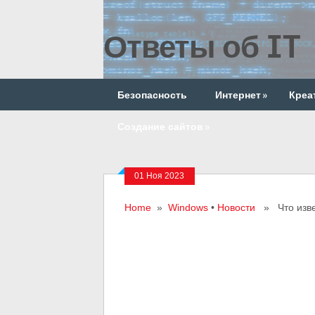
Ответы об IT
Безопасность
Интернет
»
Креа
Создание сайтов
»
01 Ноя 2023
Home
»
Windows
•
Новости
» Что извес