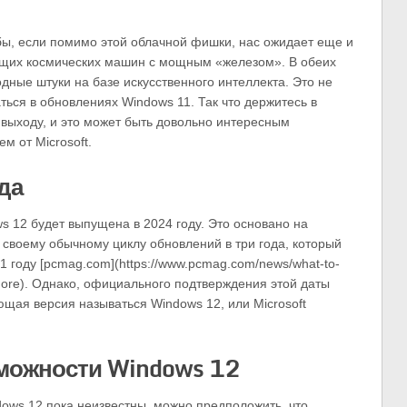
 бы, если помимо этой облачной фишки, нас ожидает еще и
ящих космических машин с мощным «железом». В обеих
одные штуки на базе искусственного интеллекта. Это не
аться в обновлениях Windows 11. Так что держитесь в
 выходу, и это может быть довольно интересным
м от Microsoft.
да
s 12 будет выпущена в 2024 году. Это основано на
к своему обычному циклу обновлений в три года, который
 году [pcmag.com](https://www.pcmag.com/news/what-to-
more). Однако, официального подтверждения этой даты
ующая версия называться Windows 12, или Microsoft
можности Windows 12
dows 12 пока неизвестны, можно предположить, что