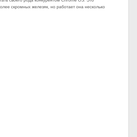
стать своего рода конкурентом Chrome OS. Это
олее скромных железяк, но работает она несколько