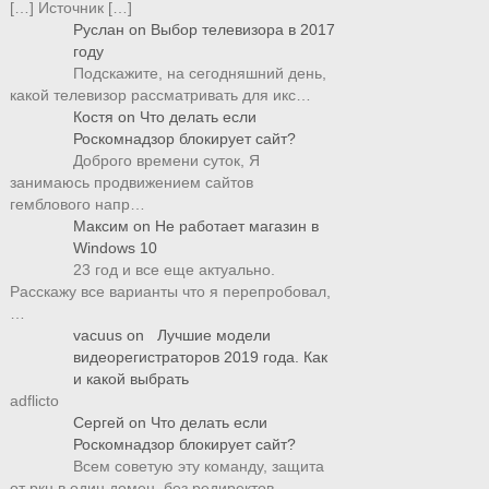
[…] Источник […]
Руслан
on
Выбор телевизора в 2017
году
Подскажите, на сегодняшний день,
какой телевизор рассматривать для икс…
Костя
on
Что делать если
Роскомнадзор блокирует сайт?
Доброго времени суток, Я
занимаюсь продвижением сайтов
гемблового напр…
Максим
on
Не работает магазин в
Windows 10
23 год и все еще актуально.
Расскажу все варианты что я перепробовал,
…
vacuus
on
Лучшие модели
видеорегистраторов 2019 года. Как
и какой выбрать
adflicto
Сергей
on
Что делать если
Роскомнадзор блокирует сайт?
Всем советую эту команду, защита
от ркн в один домен, без редиректов,…