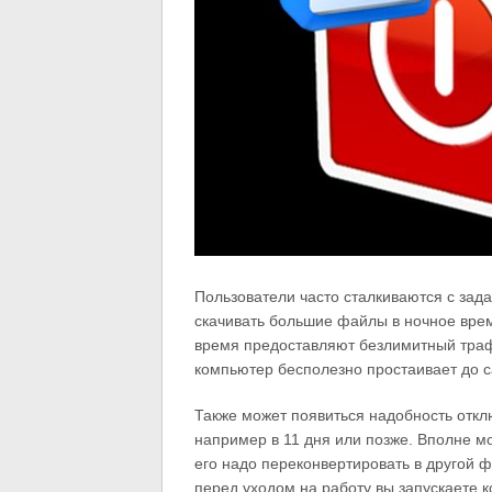
Пользователи часто сталкиваются с зада
скачивать большие файлы в ночное время
время предоставляют безлимитный трафик
компьютер бесполезно простаивает до с
Также может появиться надобность отклю
например в 11 дня или позже. Вполне мо
его надо переконвертировать в другой ф
перед уходом на работу вы запускаете к