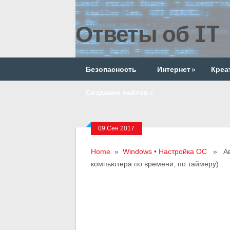
Ответы об IT
Безопасность
Интернет
»
Креа
Создание сайтов
»
09 Сен 2017
Home
»
Windows
•
Настройка ОС
» Авт
компьютера по времени, по таймеру)