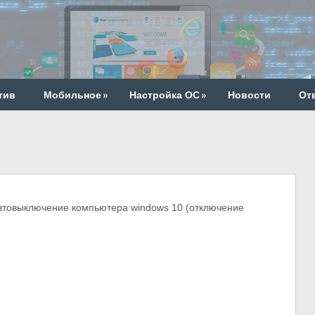
тив
Мобильное
»
Настройка ОС
»
Новости
От
овыключение компьютера windows 10 (отключение