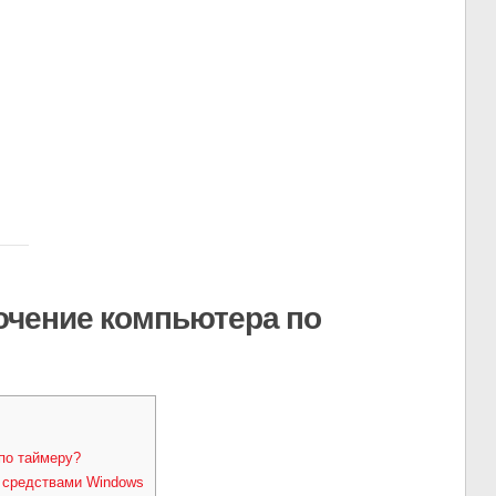
ючение компьютера по
]
по таймеру?
 средствами Windows