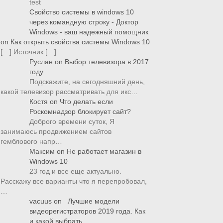
test
Свойство системы в windows 10
через командную строку - Доктор
Windows - ваш надежный помощник
on
Как открыть свойства системы Windows 10
[…] Источник […]
Руслан
on
Выбор телевизора в 2017
году
Подскажите, на сегодняшний день,
какой телевизор рассматривать для икс…
Костя
on
Что делать если
Роскомнадзор блокирует сайт?
Доброго времени суток, Я
занимаюсь продвижением сайтов
гемблового напр…
Максим
on
Не работает магазин в
Windows 10
23 год и все еще актуально.
Расскажу все варианты что я перепробовал,
…
vacuus
on
Лучшие модели
видеорегистраторов 2019 года. Как
и какой выбрать