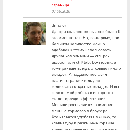
странице
07.05.2015
drmotor
:
Да, при количестве вкладок более 9
это именно так. Но, во-первых, при
большом количестве можно
вдобавок к этому использовать
другие комбинации — ctrl+pg-
up/pgdn или ctrl+tab. Во-вторых, я
тоже раньше всегда открывал много
вкладок. А недавно поставил
плагин-ограничитель для
количества открытых вкладок. И вы
знаете, мой работа в интернете
стала гораздо эффективней.
Меньше распыляется внимание,
меньше тормозов в браузере.
Что касается удобства мышью, то
клавиатуру и различные горячие
клавиши привыкают использовать