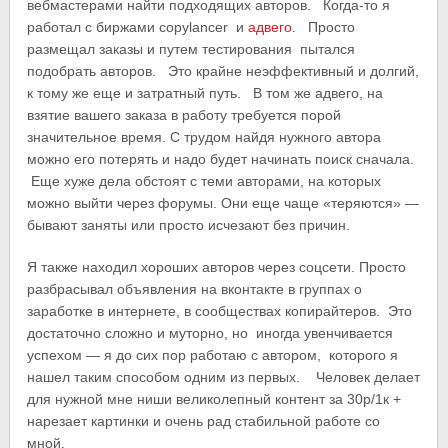
вебмастерами найти подходящих авторов. Когда-то я
работал с биржами copylancer и
адвего
. Просто
размещал заказы и путем тестирования пытался
подобрать авторов. Это крайне неэффективный и долгий,
к тому же еще и затратный путь. В том же адвего, на
взятие вашего заказа в работу требуется порой
значительное время. С трудом найдя нужного автора
можно его потерять и надо будет начинать поиск сначала.
Еще хуже дела обстоят с теми авторами, на которых
можно выйти через форумы. Они еще чаще «теряются» —
бывают заняты или просто исчезают без причин.
Я также находил хороших авторов через соцсети. Просто
разбрасывал объявления на вконтакте в группах о
заработке в интернете, в сообществах копирайтеров. Это
достаточно сложно и муторно, но иногда увенчивается
успехом — я до сих пор работаю с автором, которого я
нашел таким способом одним из первых. Человек делает
для нужной мне ниши великолепный контент за 30р/1к +
нарезает картинки и очень рад стабильной работе со
мной.