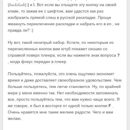
backslash
(
)
|
и
\
. Вот если вы отыщете эту кнопку на своей
клаве, то зажав ее с шифтом, вам удастся как раз
изобразить прямой слеш в русской раскладке. Проще
жмакнуть переключение раскладки и набрать его в en , не
правда ли? :)
Ну вот, такой нехитрый набор. Кстати, по некоторым из
перечисленных кнопок вам ютуб покажет окошко со
справкой поверх плеера, если вы нажмете знак вопроса
?
, когда фокус передан в плеер.
Пользуйтесь, пожалуйста, это очень ощутимо экономит
время и даже доставляет своеобразное удовольствие. Чем
больше пользуетесь, тем легче становится. Ну, по крайней
мере у меня именно так. Нет необходимости запоминать
все, просто пользуйтесь тем, что вам нужно чаще всего. Я
же говорю, я был в восторге от одной только кнопки
F
.
Очень нравятся мне такие мелкие радости. Чего и вам
желаю.