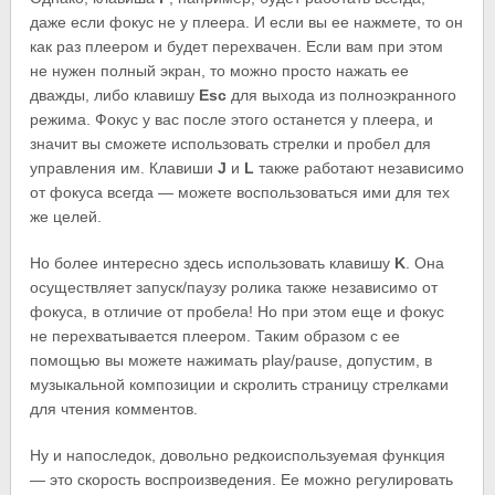
даже если фокус не у плеера. И если вы ее нажмете, то он
как раз плеером и будет перехвачен. Если вам при этом
не нужен полный экран, то можно просто нажать ее
дважды, либо клавишу
Esc
для выхода из полноэкранного
режима. Фокус у вас после этого останется у плеера, и
значит вы сможете использовать стрелки и пробел для
управления им. Клавиши
J
и
L
также работают независимо
от фокуса всегда — можете воспользоваться ими для тех
же целей.
Но более интересно здесь использовать клавишу
K
. Она
осуществляет запуск/паузу ролика также независимо от
фокуса, в отличие от пробела! Но при этом еще и фокус
не перехватывается плеером. Таким образом с ее
помощью вы можете нажимать play/pause, допустим, в
музыкальной композиции и скролить страницу стрелками
для чтения комментов.
Ну и напоследок, довольно редкоиспользуемая функция
— это скорость воспроизведения. Ее можно регулировать