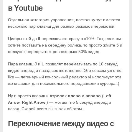
в Youtube
Отдельная категория управления, поскольку тут имеются
несколько пар клавиш для разных режимов перемотки.
Цифры от
0
до
9
переключают сразу в x10%. Так, если вы
хотите поставить на середину ролика, то просто жмите
5
и
ползунок перепрыгнет ровнехонько 50% видео.
Пара клавиш
J
и
L
позволят перематывать по 10 секунд
видео вперед и назад соответственно. Это совсем уж unix-
like — легенарный консольный редактор vi использует эти
же клавиши для посимвольного передвижения курсора :)
Ну и просто клавиши
стрелок
влево
и
вправо
(
Left
Arrow, Right Arrow
) — мотают по 5 секунд вперед и
назад. Скорей всего вы знали об этом.
Переключение между видео с