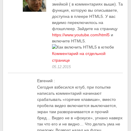
змейкой ( в комментариях выше). Та
функция, которую вы описываете,
доступна в плеере HTML5. У вас
видимо переключилось на
флэшплеер. Зайдите на страницу
https://www.youtube.com/html5
и
включите HTML5.
Комментарий на отдельной
странице
05.12.2015
Евгений
:
Сегодня взбесился ютуб, при попытке
написать комментарий начинают
срабатывать «горячие клавиши», вместо
пробела видео включается выключается,
экран там разворачивается и прочий
бред… Видео не в «фокусе», угнано наверх
так что его и не видно… Что делать ума не
приложу. Возврат назад на флэш