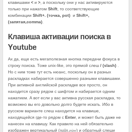
клавишами
<
и
>
, а поскольку они у нас активируются
только при нажатом
Shift
, то соответствующие
комбинации
Shift+. (точка, pot)
и
Shift+,
(запятая,comma)
.
Клавиша активации поиска в
Youtube
Ах да, еще есть мегаполезная кнопка передачи фокуса в
строку поиска. Тоже unix-like, это прямой слеш
/ (slash)
.
Но с ним тоже тут есть нюанс, поскольку он в разных
раскладках набирается совершенно разными клавишами.
При активной английской раскладке все просто, он
находится сразу рядом с шифтом и набирается одним
нажатием. А вот если у вас активна русская раскладка, то
возможно вы его довольно долго будете искать. Ибо в
русском варианте слеш находится на клавише,
находящейся где-то рядом с
Enter
, и может быть даже не
нанесен на клавишу. Как правило на ней обязательно
пайп,pipe
изображен вертикальный (
) и обратный слеши