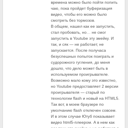
времена можно было пойти попить
чаю, пока пройдет буферизация
видео, чтобы его можно было
смотреть без тормозов.
В общем, нашел как ее запустить,
стал пробовать, но… не смог
запустить в Youtube эту змейку. И
так, и сяк — не работает, не
запускается. После получаса
безуспешных попыток поиграть и
судорожного гугления, до меня
дошло, что дело может быть в
используемом проигрывателе.
Возможно мало кому это известно,
но Youtube предоставляет 2 версии
проигрывателя — старый по
технологии flash и новый на HTML5.
Так вот, в моем браузере по
умолчанию flash отключен совсем.
И в этом случае Ютуб показывает
видео html5-плеером. А в нем как