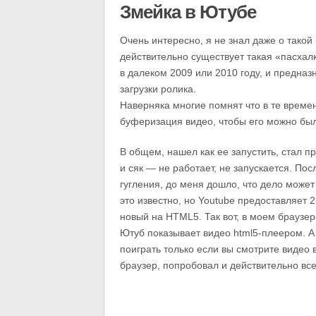
Змейка в Ютубе
Очень интересно, я не знал даже о тако
действительно существует такая «пасхал
в далеком 2009 или 2010 году, и предназ
загрузки ролика.
Наверняка многие помнят что в те време
буферизация видео, чтобы его можно был
В общем, нашел как ее запустить, стал пр
и сяк — не работает, не запускается. По
гугления, до меня дошло, что дело може
это известно, но Youtube предоставляет 
новый на HTML5. Так вот, в моем браузер
Ютуб показывает видео html5-плеером. А в
поиграть только если вы смотрите видео
браузер, попробовал и действительно все