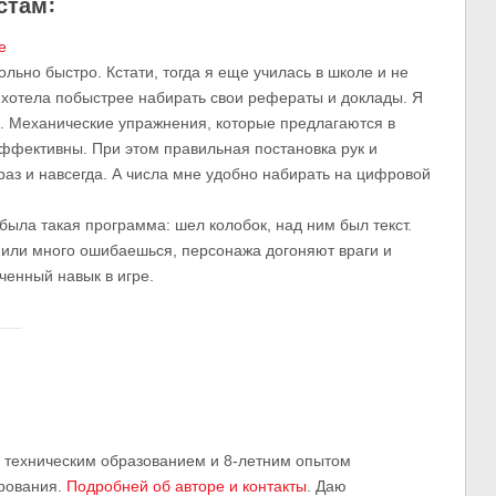
стам:
е
льно быстро. Кстати, тогда я еще училась в школе и не
 хотела побыстрее набирать свои рефераты и доклады. Я
. Механические упражнения, которые предлагаются в
эффективны. При этом правильная постановка рук и
аз и навсегда. А числа мне удобно набирать на цифровой
была такая программа: шел колобок, над ним был текст.
 или много ошибаешься, персонажа догоняют враги и
ченный навык в игре.
м техническим образованием и 8-летним опытом
рования.
Подробней об авторе и контакты
. Даю