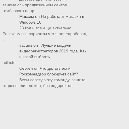
занимаюсь продвижением сайтов
гемблового напр…
Максим
on
Не работает магазин в
Windows 10
23 год и все еще актуально.
Расскажу все варианты что я перепробовал,
…
vacuus
on
Лучшие модели
видеорегистраторов 2019 года. Как
и какой выбрать
adflicto
Сергей
on
Что делать если
Роскомнадзор блокирует сайт?
Всем советую эту команду, защита
от ркн в один домен, без редиректов,…