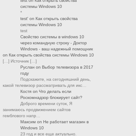
test
on
Как открыть свойства
системы Windows 10
*
test'
on
Как открыть свойства
системы Windows 10
test
Свойство системы в windows 10
через командную строку - Доктор
Windows - ваш надежный помощник
on
Как открыть свойства системы Windows 10
[…] Источник […]
Руслан
on
Выбор телевизора в 2017
году
Подскажите, на сегодняшний день,
какой телевизор рассматривать для икс…
Костя
on
Что делать если
Роскомнадзор блокирует сайт?
Доброго времени суток, Я
занимаюсь продвижением сайтов
гемблового напр…
Максим
on
Не работает магазин в
Windows 10
23 год и все еще актуально.