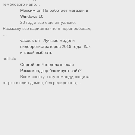
гемблового напр…
Максим
on
Не работает магазин в
Windows 10
23 год и все еще актуально.
Расскажу все варианты что я перепробовал,
…
vacuus
on
Лучшие модели
видеорегистраторов 2019 года. Как
и какой выбрать
adflicto
Сергей
on
Что делать если
Роскомнадзор блокирует сайт?
Всем советую эту команду, защита
от ркн в один домен, без редиректов,…