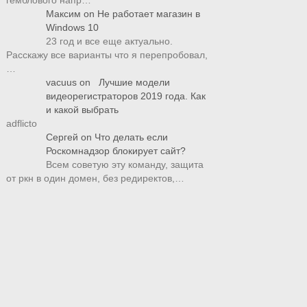
гемблового напр…
Максим
on
Не работает магазин в
Windows 10
23 год и все еще актуально.
Расскажу все варианты что я перепробовал,
…
vacuus
on
Лучшие модели
видеорегистраторов 2019 года. Как
и какой выбрать
adflicto
Сергей
on
Что делать если
Роскомнадзор блокирует сайт?
Всем советую эту команду, защита
от ркн в один домен, без редиректов,…