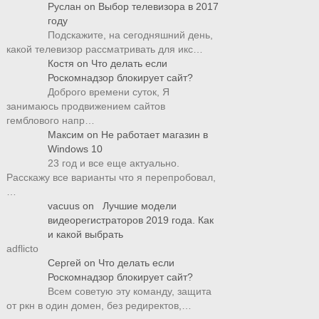
Руслан
on
Выбор телевизора в 2017
году
Подскажите, на сегодняшний день,
какой телевизор рассматривать для икс…
Костя
on
Что делать если
Роскомнадзор блокирует сайт?
Доброго времени суток, Я
занимаюсь продвижением сайтов
гемблового напр…
Максим
on
Не работает магазин в
Windows 10
23 год и все еще актуально.
Расскажу все варианты что я перепробовал,
…
vacuus
on
Лучшие модели
видеорегистраторов 2019 года. Как
и какой выбрать
adflicto
Сергей
on
Что делать если
Роскомнадзор блокирует сайт?
Всем советую эту команду, защита
от ркн в один домен, без редиректов,…