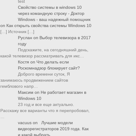
test
Свойство системы в windows 10
через командную строку - Доктор
Windows - ваш надежный помощник
on
Как открыть свойства системы Windows 10
[…] Источник […]
Руслан
on
Выбор телевизора в 2017
году
Подскажите, на сегодняшний день,
какой телевизор рассматривать для икс…
Костя
on
Что делать если
Роскомнадзор блокирует сайт?
Доброго времени суток, Я
занимаюсь продвижением сайтов
гемблового напр…
Максим
on
Не работает магазин в
Windows 10
23 год и все еще актуально.
Расскажу все варианты что я перепробовал,
…
vacuus
on
Лучшие модели
видеорегистраторов 2019 года. Как
и какой выбрать