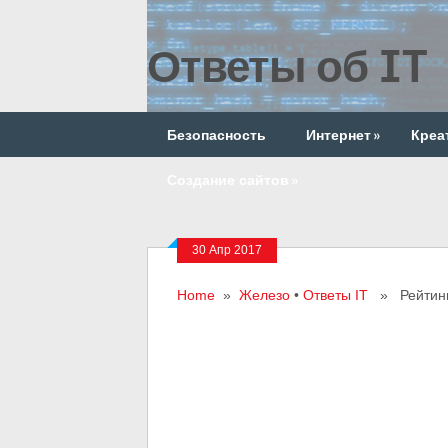
Ответы об IT
Безопасность
Интернет
»
Креа
Создание сайтов
»
30 Апр 2017
Home
»
Железо
•
Ответы IT
» Рейтинг 