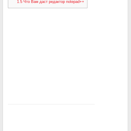
1.5
Что Вам даст редактор notepad++