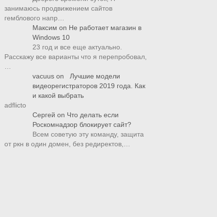
занимаюсь продвижением сайтов
гемблового напр…
Максим
on
Не работает магазин в
Windows 10
23 год и все еще актуально.
Расскажу все варианты что я перепробовал,
…
vacuus
on
Лучшие модели
видеорегистраторов 2019 года. Как
и какой выбрать
adflicto
Сергей
on
Что делать если
Роскомнадзор блокирует сайт?
Всем советую эту команду, защита
от ркн в один домен, без редиректов,…