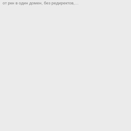
от ркн в один домен, без редиректов,…