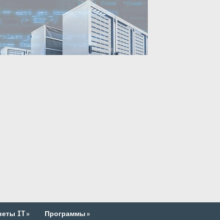
веты IT
»
Программы
»