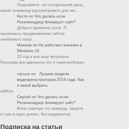
Подскажите, на сегодняшний день,
какой телевизор рассматривать для икс…
Костя
on
Что делать если
Роскомнадзор блокирует сайт?
Доброго времени суток, Я
занимаюсь продвижением сайтов
гемблового напр…
Максим
on
Не работает магазин в
Windows 10
23 год и все еще актуально.
Расскажу все варианты что я перепробовал,
…
vacuus
on
Лучшие модели
видеорегистраторов 2019 года. Как
и какой выбрать
adflicto
Сергей
on
Что делать если
Роскомнадзор блокирует сайт?
Всем советую эту команду, защита
от ркн в один домен, без редиректов,…
Подписка на статьи