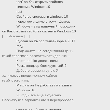
test'
on
Как открыть свойства
системы Windows 10
test
Свойство системы в windows 10
через командную строку - Доктор
Windows - ваш надежный помощник
on
Как открыть свойства системы Windows 10
[…] Источник […]
Руслан
on
Выбор телевизора в 2017
году
Подскажите, на сегодняшний день,
какой телевизор рассматривать для икс…
Костя
on
Что делать если
Роскомнадзор блокирует сайт?
Доброго времени суток, Я
занимаюсь продвижением сайтов
гемблового напр…
Максим
on
Не работает магазин в
Windows 10
23 год и все еще актуально.
Расскажу все варианты что я перепробовал,
…
vacuus
on
Лучшие модели