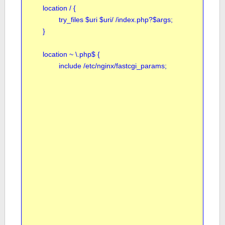
        location / {

                try_files $uri $uri/ /index.php?$args;

        }

        location ~ \.php$ {

                include /etc/nginx/fastcgi_params;