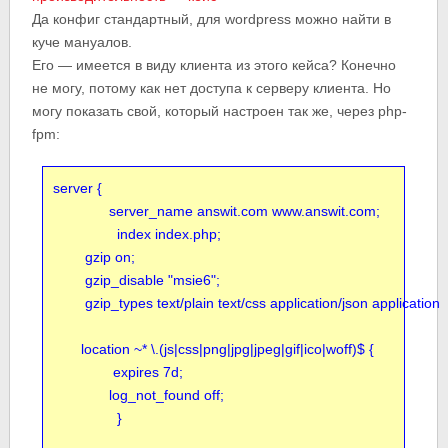
Да конфиг стандартный, для wordpress можно найти в
куче мануалов.
Его — имеется в виду клиента из этого кейса? Конечно
не могу, потому как нет доступа к серверу клиента. Но
могу показать свой, который настроен так же, через php-
fpm:
server {

              server_name answit.com www.answit.com;

                index index.php;

        gzip on;

        gzip_disable "msie6";

        gzip_types text/plain text/css application/json application
       location ~* \.(js|css|png|jpg|jpeg|gif|ico|woff)$ {

               expires 7d;

              log_not_found off;

		}
