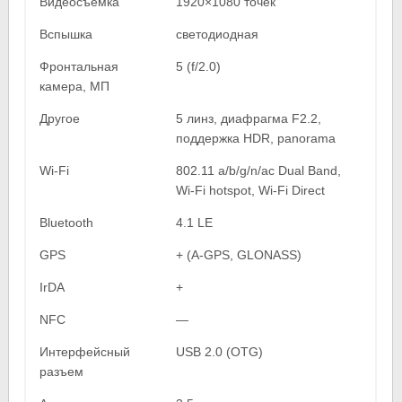
Видеосъемка
1920×1080 точек
Вспышка
светодиодная
Фронтальная
5 (f/2.0)
камера, МП
Другое
5 линз, диафрагма F2.2,
поддержка HDR, panorama
Wi-Fi
802.11 a/b/g/n/ac Dual Band,
Wi-Fi hotspot, Wi-Fi Direct
Bluetooth
4.1 LE
GPS
+ (A-GPS, GLONASS)
IrDA
+
NFC
—
Интерфейсный
USB 2.0 (OTG)
разъем