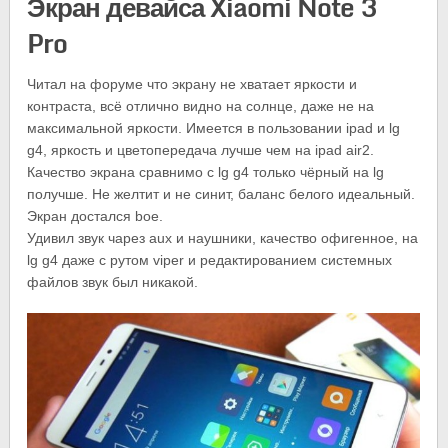
Экран девайса Xiaomi Note 3
Pro
Читал на форуме что экрану не хватает яркости и
контраста, всё отлично видно на солнце, даже не на
максимальной яркости. Имеется в пользовании ipad и lg
g4, яркость и цветопередача лучше чем на ipad air2.
Качество экрана сравнимо с lg g4 только чёрный на lg
получше. Не желтит и не синит, баланс белого идеальный.
Экран достался boe.
Удивил звук чарез aux и наушники, качество офигенное, на
lg g4 даже с рутом viper и редактированием системных
файлов звук был никакой.