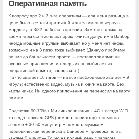
Оперативная память
К вопросу про 2 и 3 гига оперативы — для меня разница в
цене была все таки критичной и хотел именно черную
мордочку, а 3/32 не было в наличии. Заметно только во
время игры если хочешь переключится допустим в Вайбер
иногда мощные игрульки выбивает, но у меня нет инфы,
возможно и на 3 гигах тоже выбивает. (Данную проблему
решил до банальности просто — поставил замочки на
основные приложения и теперь их не выбивает из
оперативной памяти, вопрос снят).
На что хватает 16 гигов — на все необходимое хватает + 9
игруль; естественно видео, музыка и книги на карте. Без
карты никак. Ни одного приложения не переносил на карту
памяти.
Подсветка 60-70% + Ми синхронизация + 4G + всегда WiFi
+ всегда включен GPS (немного навигатор) + немного
звонков + 30-50 минут игр + немного музыки +
периодическая переписка в Вайбере + проверка почты
каждые 5 минут — Точно на полный день с запасом.