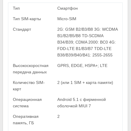
Тип
Смартфон
Тип SIM-карты
Micro-SIM
Стандарт
2G: GSM B2/B3/B8 3G: WCDMA
B1/B2/B5/B8 TD-SCDMA
B34/B39; CDMA 2000: BC0 4G:
FDD-LTE B1/B3/B7 TDD-LTE
B38/B39/B40/B41: 2555-2655
Высокоскоростная
GPRS, EDGE, HSPA+; LTE
передача данных
Количество SIM-
2 (или 1 SIM + карта памяти)
карт
Операционная
Android 5.1 с фирменной
система
оболочкой MIUI 7
Оперативная
2
память, ГБ