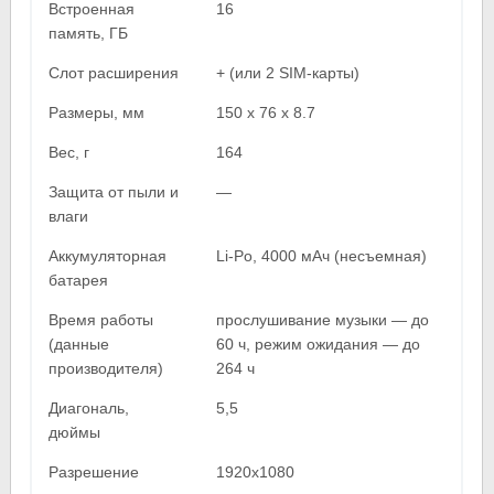
Встроенная
16
память, ГБ
Слот расширения
+ (или 2 SIM-карты)
Размеры, мм
150 x 76 x 8.7
Вес, г
164
Защита от пыли и
—
влаги
Аккумуляторная
Li-Po, 4000 мАч (несъемная)
батарея
Время работы
прослушивание музыки — до
(данные
60 ч, режим ожидания — до
производителя)
264 ч
Диагональ,
5,5
дюймы
Разрешение
1920х1080