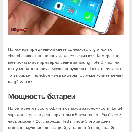
По камере при дневном свете одинаково с lg а ночью
xiaomi сливает по полной даже со вспышкой. Камера как
мне показалась примерно равна samsung note 3 и s5, на
них у меня тоже ночю мазня получалась. Так что если кто
то выбирает телефон из-за камеры то лучше копите деньги
на g4 или s7….
Мощность батареи
По батарее я просто офигел от такой автономности. Lg g4
заряжал 2 раза в день, при этом к 5 вечера на нём было 3
часа экрана и 20% заряда. Red mi note 3 pro за день
жесткого мучения навигацией, установкой прог, онлайн