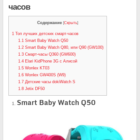
часов
Содержание
[
Скрыть
]
1
Топ лучших детских смарт-часов
1.1
Smart Baby Watch Q50
1.2
Smart Baby Watch Q80, или Q90 (GW100)
1.3
Смарт-часы Q360 (GW600)
1.4
Elari KidPhone 3G с Алисой
1.5
Wonlex KT03
1.6
Wonlex GW400S (W9)
1.7
Детские часы dokiWatch S
1.8
Jetix DF50
Smart Baby Watch Q50