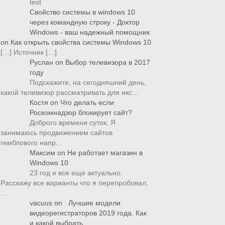
test
Свойство системы в windows 10
через командную строку - Доктор
Windows - ваш надежный помощник
on
Как открыть свойства системы Windows 10
[…] Источник […]
Руслан
on
Выбор телевизора в 2017
году
Подскажите, на сегодняшний день,
какой телевизор рассматривать для икс…
Костя
on
Что делать если
Роскомнадзор блокирует сайт?
Доброго времени суток, Я
занимаюсь продвижением сайтов
гемблового напр…
Максим
on
Не работает магазин в
Windows 10
23 год и все еще актуально.
Расскажу все варианты что я перепробовал,
…
vacuus
on
Лучшие модели
видеорегистраторов 2019 года. Как
и какой выбрать