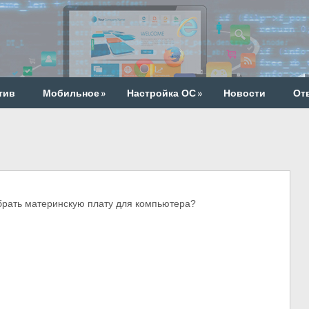
тив
Мобильное
»
Настройка ОС
»
Новости
От
ать материнскую плату для компьютера?