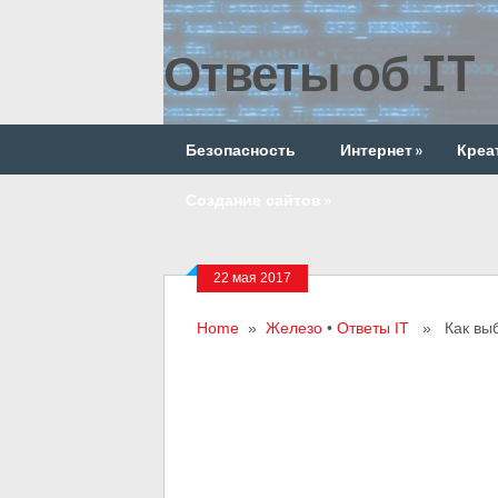
Ответы об IT
Безопасность
Интернет
»
Креа
Создание сайтов
»
22 мая 2017
Home
»
Железо
•
Ответы IT
» Как выбр