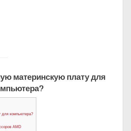
шую материнскую плату для
омпьютера?
у для компьютера?
ессоров AMD