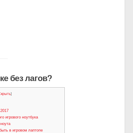
ке без лагов?
Скрыть
]
 2017
го игрового ноутбука
 ноута
быть в игровом лаптопе