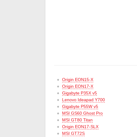
Origin EON15-X
Origin EON17-X
Gigabyte P35X v5
Lenovo Ideapad Y700
Gigabyte P55W v5
MSI GS60 Ghost Pro
MSI GT80 Titan
Origin EON17-SLX
MSI GT72S