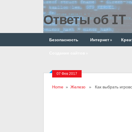
Ответы об IT
Безопасность
Интернет
»
Креа
Создание сайтов
»
07 Фев 2017
Home
»
Железо
» Как выбрать игрово