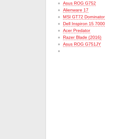
Asus ROG G752
Alienware 17
MSI GT72 Dominator
Dell Inspiron 15 7000
Acer Predator
Razer Blade (2016)
Asus ROG G751JY