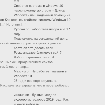
test
Свойство системы в windows 10
через командную строку - Доктор
Windows - ваш надежный помощник
on
Как открыть свойства системы Windows 10
[…] Источник […]
Руслан
on
Выбор телевизора в 2017
году
Подскажите, на сегодняшний день,
какой телевизор рассматривать для икс…
Костя
on
Что делать если
Роскомнадзор блокирует сайт?
Доброго времени суток, Я
занимаюсь продвижением сайтов
гемблового напр…
Максим
on
Не работает магазин в
Windows 10
23 год и все еще актуально.
Расскажу все варианты что я перепробовал,
…
vacuus
on
Лучшие модели
видеорегистраторов 2019 года. Как
и какой выбрать