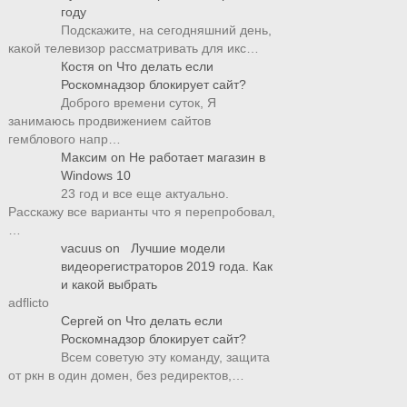
году
Подскажите, на сегодняшний день,
какой телевизор рассматривать для икс…
Костя
on
Что делать если
Роскомнадзор блокирует сайт?
Доброго времени суток, Я
занимаюсь продвижением сайтов
гемблового напр…
Максим
on
Не работает магазин в
Windows 10
23 год и все еще актуально.
Расскажу все варианты что я перепробовал,
…
vacuus
on
Лучшие модели
видеорегистраторов 2019 года. Как
и какой выбрать
adflicto
Сергей
on
Что делать если
Роскомнадзор блокирует сайт?
Всем советую эту команду, защита
от ркн в один домен, без редиректов,…