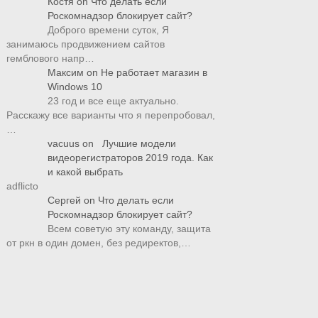
Костя
on
Что делать если
Роскомнадзор блокирует сайт?
Доброго времени суток, Я
занимаюсь продвижением сайтов
гемблового напр…
Максим
on
Не работает магазин в
Windows 10
23 год и все еще актуально.
Расскажу все варианты что я перепробовал,
…
vacuus
on
Лучшие модели
видеорегистраторов 2019 года. Как
и какой выбрать
adflicto
Сергей
on
Что делать если
Роскомнадзор блокирует сайт?
Всем советую эту команду, защита
от ркн в один домен, без редиректов,…