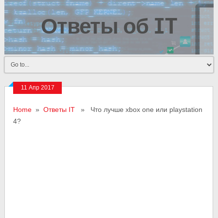
Ответы об IT
11 Апр 2017
Home
»
Ответы IT
» Что лучше xbox one или playstation
4?