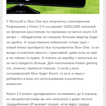
У Microsoft и Xbox One все получилось поинтереснее.
Разрешение у Kinect 2.0 составляет 1920х1080 пикселей,
но фокусное расстояние по-прежнему остается около 0,8
метра — обладателям не слишком больших квартир будет
не удобно. А существенное изменение только одно –
новый Kinect приобретут все пользователи Xbox One, т.к он
входит в комплект вместе с приставкой, даже если он вам
и не совсем то нужен. А платить за коробку с консолью из
за него придется больше. Для поклонников motion gaming
это, конечно, является плюсом, т.к если у всех
пользователей Xbox будет Kinect, то есть и смысл
добавлять в игры его использование в различных
моментах.
Kinect 2.0 может одновременно отслеживать до 6 игроков,
их эмоции(счастливы вы или напуганы) и даже частоту
сердцебиения (И вызовет скорую, если вдруг сердце