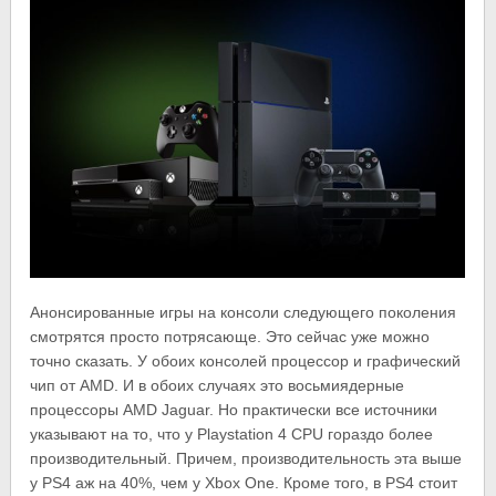
Анонсированные игры на консоли следующего поколения
смотрятся просто потрясающе. Это сейчас уже можно
точно сказать. У обоих консолей процессор и графический
чип от AMD. И в обоих случаях это восьмиядерные
процессоры AMD Jaguar. Но практически все источники
указывают на то, что у Playstation 4 CPU гораздо более
производительный. Причем, производительность эта выше
у PS4 аж на 40%, чем у Xbox One. Кроме того, в PS4 стоит