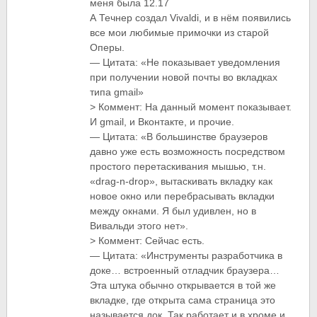
меня была 12.17
А Течнер создал Vivaldi, и в нём появились
все мои любимые примочки из старой
Оперы.
— Цитата: «Не показывает уведомления
при получении новой почты во вкладках
типа gmail»
> Коммент: На данный момент показывает.
И gmail, и Вконтакте, и прочие.
— Цитата: «В большинстве браузеров
давно уже есть возможность посредством
простого перетаскивания мышью, т.н.
«drag-n-drop», вытаскивать вкладку как
новое окно или перебрасывать вкладки
между окнами. Я был удивлен, но в
Вивальди этого нет».
> Коммент: Сейчас есть.
— Цитата: «Инструменты разработчика в
доке… встроенный отладчик браузера…
Эта штука обычно открывается в той же
вкладке, где открыта сама страница это
называется док. Так работает и в хроме и