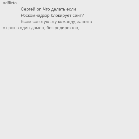
adflicto
Сергей
on
Что делать если
Роскомнадзор блокирует сайт?
Всем советую эту команду, защита
от ркн в один домен, без редиректов,…