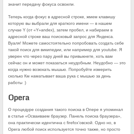
значит передачу фокуса освоили.
Теперь когда фокус в адресной строке, жмем клавишу
которую вы выбрали для краткого имени — в нашем
случае Y (от «Y»andex), затем пробел, и набираем в
адресной строке ваш поисковый запрос для Яндекса.
Вуаля! Можете самостоятельно попробовать создать себе
такой поиск для википедии, или например для youtube. Я
уверен что через пару дней вы привыкнете, хоть вам
сейчас он и может показаться неудобным. Неудобно — это
когда нужно возюкать мышью. Попробуйте измерить
сколько Км наматывает ваша рука с мышью за день
работы :)
Opera
О процедуре создания такого поиска в Опере я упоминал
в статье «Осваиваем браузер. Панель поиска браузера»,
она практически идентична с firefox’овской. Одно но, в
Opera любой поиск используется точно также, но просто