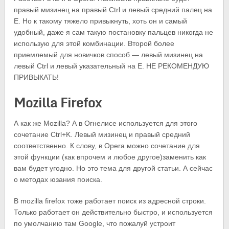
правый мизинец на правый Ctrl и левый средний палец на
E. Но к такому тяжело привыкнуть, хоть он и самый
удобный, даже я сам такую постановку пальцев никогда не
использую для этой комбинации. Второй более
приемлемый для новичков способ — левый мизинец на
левый Ctrl и левый указательный на Е. НЕ РЕКОМЕНДУЮ
ПРИВЫКАТЬ!
Mozilla Firefox
А как же Mozilla? А в Огнелисе используется для этого
сочетание Ctrl+K. Левый мизинец и правый средний
соответственно. К слову, в Opera можно сочетание для
этой функции (как впрочем и любое другое)заменить как
вам будет угодно. Но это тема для другой статьи. А сейчас
о методах юзания поиска.
В mozilla firefox тоже работает поиск из адресной строки.
Только работает он действительно быстро, и используется
по умолчанию там Google, что пожалуй устроит