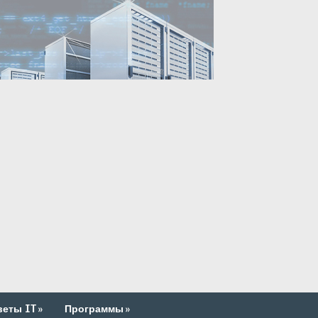
веты IT
»
Программы
»