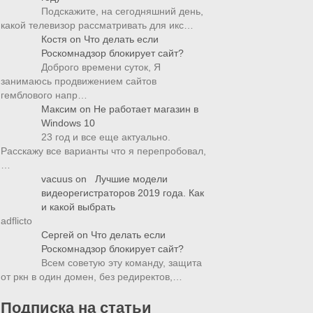
Подскажите, на сегодняшний день,
какой телевизор рассматривать для икс…
Костя
on
Что делать если
Роскомнадзор блокирует сайт?
Доброго времени суток, Я
занимаюсь продвижением сайтов
гемблового напр…
Максим
on
Не работает магазин в
Windows 10
23 год и все еще актуально.
Расскажу все варианты что я перепробовал,
…
vacuus
on
Лучшие модели
видеорегистраторов 2019 года. Как
и какой выбрать
adflicto
Сергей
on
Что делать если
Роскомнадзор блокирует сайт?
Всем советую эту команду, защита
от ркн в один домен, без редиректов,…
Подписка на статьи