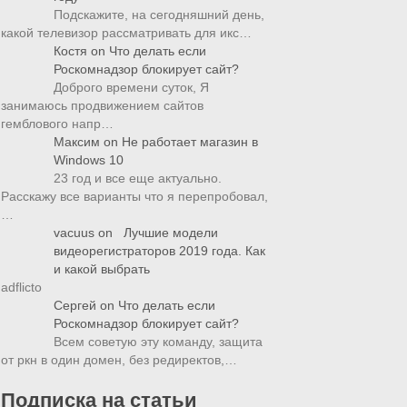
Подскажите, на сегодняшний день,
какой телевизор рассматривать для икс…
Костя
on
Что делать если
Роскомнадзор блокирует сайт?
Доброго времени суток, Я
занимаюсь продвижением сайтов
гемблового напр…
Максим
on
Не работает магазин в
Windows 10
23 год и все еще актуально.
Расскажу все варианты что я перепробовал,
…
vacuus
on
Лучшие модели
видеорегистраторов 2019 года. Как
и какой выбрать
adflicto
Сергей
on
Что делать если
Роскомнадзор блокирует сайт?
Всем советую эту команду, защита
от ркн в один домен, без редиректов,…
Подписка на статьи