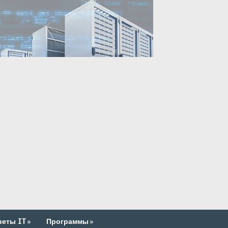
веты IT
»
Программы
»