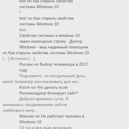
test
on
Как открыть свойства
системы Windows 10
*
test'
on
Как открыть свойства
системы Windows 10
test
Свойство системы в windows 10
через командную строку - Доктор
Windows - ваш надежный помощник
on
Как открыть свойства системы Windows 10
[…] Источник […]
Руслан
on
Выбор телевизора в 2017
году
Подскажите, на сегодняшний день,
какой телевизор рассматривать для икс…
Костя
on
Что делать если
Роскомнадзор блокирует сайт?
Доброго времени суток, Я
занимаюсь продвижением сайтов
гемблового напр…
Максим
on
Не работает магазин в
Windows 10
23 год и все еще актуально.