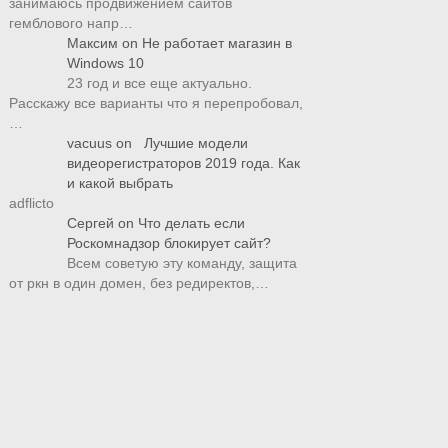
занимаюсь продвижением сайтов
гемблового напр…
Максим
on
Не работает магазин в
Windows 10
23 год и все еще актуально.
Расскажу все варианты что я перепробовал,
…
vacuus
on
Лучшие модели
видеорегистраторов 2019 года. Как
и какой выбрать
adflicto
Сергей
on
Что делать если
Роскомнадзор блокирует сайт?
Всем советую эту команду, защита
от ркн в один домен, без редиректов,…