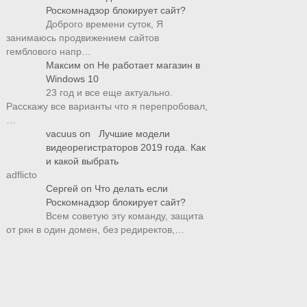
Роскомнадзор блокирует сайт?
Доброго времени суток, Я
занимаюсь продвижением сайтов
гемблового напр…
Максим
on
Не работает магазин в
Windows 10
23 год и все еще актуально.
Расскажу все варианты что я перепробовал,
…
vacuus
on
Лучшие модели
видеорегистраторов 2019 года. Как
и какой выбрать
adflicto
Сергей
on
Что делать если
Роскомнадзор блокирует сайт?
Всем советую эту команду, защита
от ркн в один домен, без редиректов,…