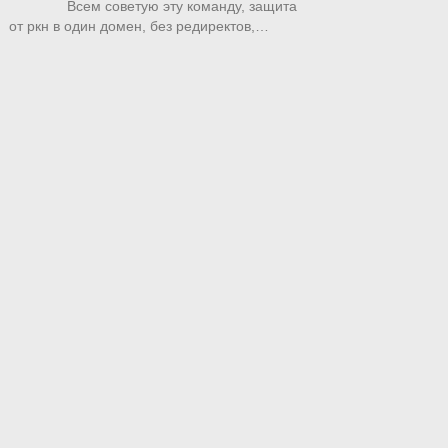
Всем советую эту команду, защита
от ркн в один домен, без редиректов,…