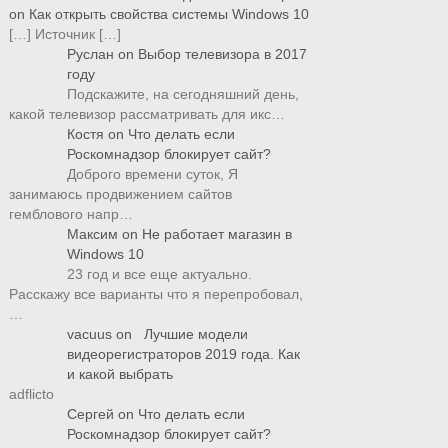
on
Как открыть свойства системы Windows 10
[…] Источник […]
Руслан
on
Выбор телевизора в 2017
году
Подскажите, на сегодняшний день,
какой телевизор рассматривать для икс…
Костя
on
Что делать если
Роскомнадзор блокирует сайт?
Доброго времени суток, Я
занимаюсь продвижением сайтов
гемблового напр…
Максим
on
Не работает магазин в
Windows 10
23 год и все еще актуально.
Расскажу все варианты что я перепробовал,
…
vacuus
on
Лучшие модели
видеорегистраторов 2019 года. Как
и какой выбрать
adflicto
Сергей
on
Что делать если
Роскомнадзор блокирует сайт?