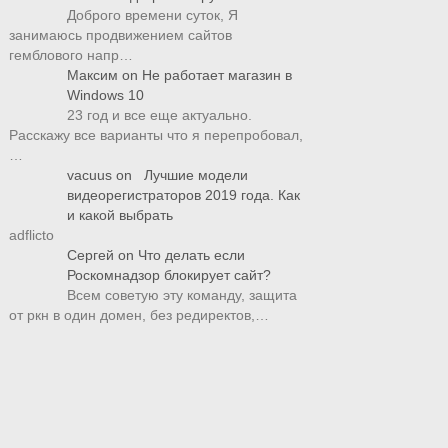
Доброго времени суток, Я
занимаюсь продвижением сайтов
гемблового напр…
Максим
on
Не работает магазин в
Windows 10
23 год и все еще актуально.
Расскажу все варианты что я перепробовал,
…
vacuus
on
Лучшие модели
видеорегистраторов 2019 года. Как
и какой выбрать
adflicto
Сергей
on
Что делать если
Роскомнадзор блокирует сайт?
Всем советую эту команду, защита
от ркн в один домен, без редиректов,…