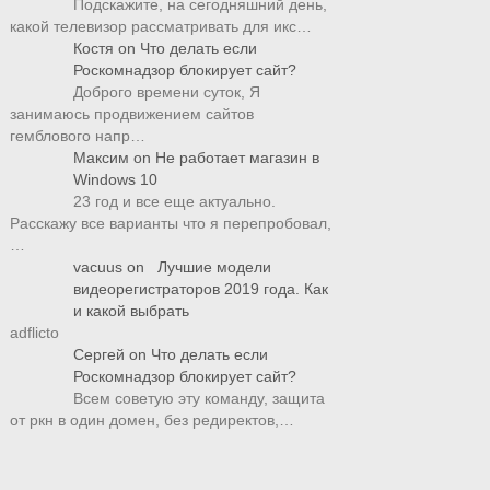
Подскажите, на сегодняшний день,
какой телевизор рассматривать для икс…
Костя
on
Что делать если
Роскомнадзор блокирует сайт?
Доброго времени суток, Я
занимаюсь продвижением сайтов
гемблового напр…
Максим
on
Не работает магазин в
Windows 10
23 год и все еще актуально.
Расскажу все варианты что я перепробовал,
…
vacuus
on
Лучшие модели
видеорегистраторов 2019 года. Как
и какой выбрать
adflicto
Сергей
on
Что делать если
Роскомнадзор блокирует сайт?
Всем советую эту команду, защита
от ркн в один домен, без редиректов,…