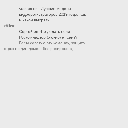
…
vacuus
on
Лучшие модели
видеорегистраторов 2019 года. Как
и какой выбрать
adflicto
Сергей
on
Что делать если
Роскомнадзор блокирует сайт?
Всем советую эту команду, защита
от ркн в один домен, без редиректов,…