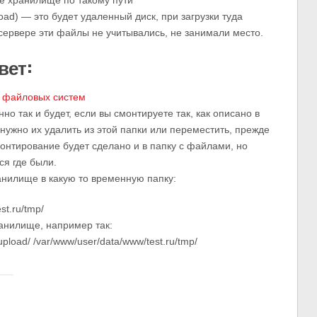
е хранилище по такому пути
load) — это будет удаленный диск, при загрузки туда
сервере эти файлы не учитывались, не занимали место.
вет:
х файловых систем
но так и будет, если вы смонтируете так, как описано в
 нужно их удалить из этой папки или переместить, прежде
монтирование будет сделано и в папку с файлами, но
ся где были.
анилище в какую то временную папку:
st.ru/tmp/
анилище, например так:
upload/ /var/www/user/data/www/test.ru/tmp/