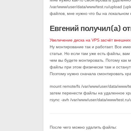
Мне нужно как-то смонтировать удаленно
/var/www/user/data/www/test.ru/upload (up
файлов, мне нужно что бы на локальном 
Евгений получил(а) от
Увеличение диска на VPS засчёт внешни
Ну монтирование так и работает. Все имен
статье. Но если там уже есть файлы, вам
чем вы будете монтировать. Потому как 
файлы при этом физически там и останут
Поэтому нужно сначала смонтировать хр
mount remote/fs /var/www/user/data/www/te
затем перенести файлы на удаленное хр
rsync -avh /var/www/user/data/www/test.ru/
После чего можно удалить файлы: