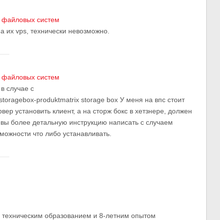
х файловых систем
на их vps, технически невозможно.
х файловых систем
 в случае с
x/storagebox-produktmatrix storage box У меня на впс стоит
рвер установить клиент, а на сторж бокс в хетзнере, должен
ы вы более детальную инструкцию написать с случаем
зможности что либо устанавливать.
м техническим образованием и 8-летним опытом