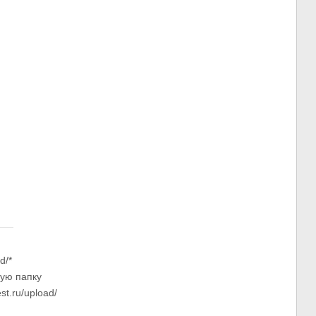
d/*
тую папку
st.ru/upload/