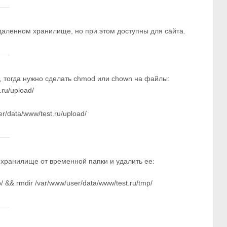
аленном хранилище, но при этом доступны для сайта.
 тогда нужно сделать chmod или chown на файлы:
ru/upload/
/data/www/test.ru/upload/
хранилище от временной папки и удалить ее:
/ && rmdir /var/www/user/data/www/test.ru/tmp/