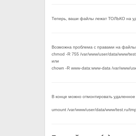
Теперь, ваши файлы лежат ТОЛЬКО на уд
Возможна проблема с правами на файлы,
chmod -R 755 /var/www/user/data/www/test.
или
chown -R www-data:www-data /var/www/user
В конце можно отмонтировать удаленное 
umount /var/www/user/data/www/test.ru/tmp