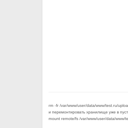
rm -fr /var/www/user/data/www/test.ru/uploa
и перемонтировать хранилище уже в пус
mount remote/fs /var/www/user/data/www/te