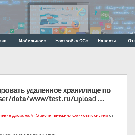
тив
Мобильное
»
Настройка ОС
»
Новости
От
ировать удаленное хранилище по
ser/data/www/test.ru/upload …
чение диска на VPS засчёт внешних файловых систем
от