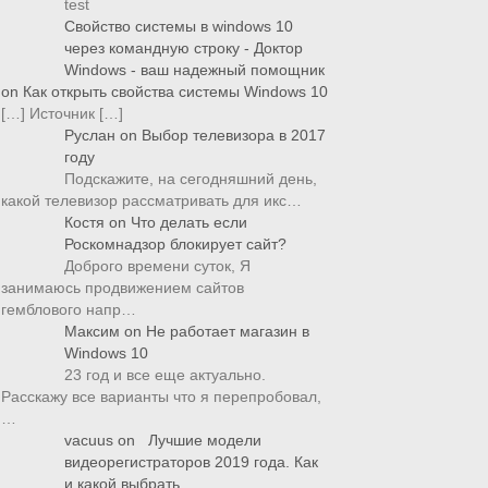
test
Свойство системы в windows 10
через командную строку - Доктор
Windows - ваш надежный помощник
on
Как открыть свойства системы Windows 10
[…] Источник […]
Руслан
on
Выбор телевизора в 2017
году
Подскажите, на сегодняшний день,
какой телевизор рассматривать для икс…
Костя
on
Что делать если
Роскомнадзор блокирует сайт?
Доброго времени суток, Я
занимаюсь продвижением сайтов
гемблового напр…
Максим
on
Не работает магазин в
Windows 10
23 год и все еще актуально.
Расскажу все варианты что я перепробовал,
…
vacuus
on
Лучшие модели
видеорегистраторов 2019 года. Как
и какой выбрать