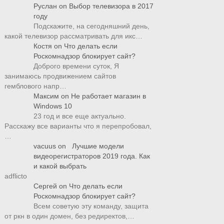
Руслан
on
Выбор телевизора в 2017
году
Подскажите, на сегодняшний день,
какой телевизор рассматривать для икс…
Костя
on
Что делать если
Роскомнадзор блокирует сайт?
Доброго времени суток, Я
занимаюсь продвижением сайтов
гемблового напр…
Максим
on
Не работает магазин в
Windows 10
23 год и все еще актуально.
Расскажу все варианты что я перепробовал,
…
vacuus
on
Лучшие модели
видеорегистраторов 2019 года. Как
и какой выбрать
adflicto
Сергей
on
Что делать если
Роскомнадзор блокирует сайт?
Всем советую эту команду, защита
от ркн в один домен, без редиректов,…