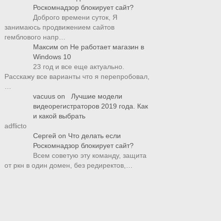
Роскомнадзор блокирует сайт?
Доброго времени суток, Я
занимаюсь продвижением сайтов
гемблового напр…
Максим
on
Не работает магазин в
Windows 10
23 год и все еще актуально.
Расскажу все варианты что я перепробовал,
…
vacuus
on
Лучшие модели
видеорегистраторов 2019 года. Как
и какой выбрать
adflicto
Сергей
on
Что делать если
Роскомнадзор блокирует сайт?
Всем советую эту команду, защита
от ркн в один домен, без редиректов,…