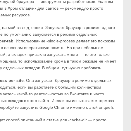
модулей браузера — инструменты разработчиков. Если вы
ый в Хром отладчик для сайтов — рекомендую просто
аемых ресурсов.
на мой взгляд, опция. Запускает браузер в режиме одного
me по умолчанию запускается в режиме отдельных
per-tab
. Использование -single-process делает его похожим
— в основном оперативную память. Но при небольшом
ый, а вкладок привыкли запускать много — то это только
 мощный, то использование хрома в таком режиме не имеет
у отдельных вкладок. В общем, тут нужно пробовать.
ess-per-site
. Она запускает браузер в режиме отдельных
годиться, если вы работаете с большим количеством
имаетесь какой-то деятельностью во Вконтакте и часто
ых вкладок с этого сайта. И если вы испытываете тормоза
опробуйте запустить Google Chrome именно с этой опцией.
ит способ описанный в статье для -cache-dir — просто