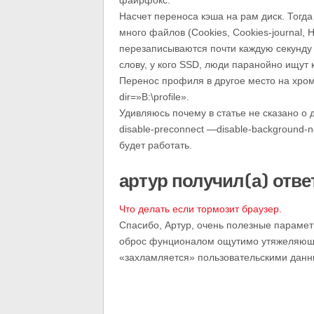
файрфокс.
Насчет переноса кэша на рам диск. Тогда
много файлов (Cookies, Cookies-journal, His
перезаписываются почти каждую секунду ,
слову, у кого SSD, люди паранойно ищут к
Перенос профиля в другое место на хром
dir=»B:\profile».
Удивляюсь почему в статье не сказано о 
disable-preconnect —disable-background-n
будет работать.
артур получил(а) отве
Что делать если тормозит браузер.
Спасибо, Артур, очень полезные парамет
оброс фунционалом ощутимо утяжеляющим
«захламляется» пользовательскими данны