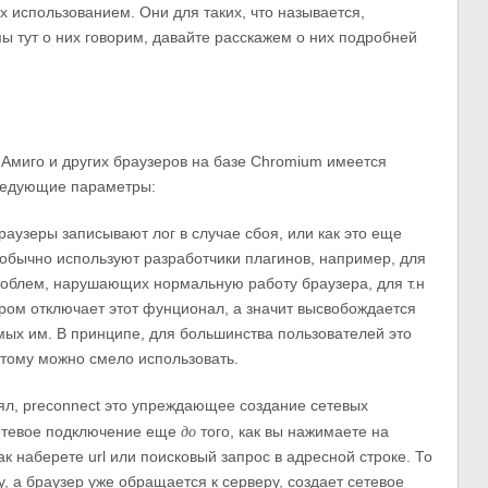
х использованием. Они для таких, что называется,
 мы тут о них говорим, давайте расскажем о них подробней
 Амиго и других браузеров на базе Chromium имеется
следующие параметры:
аузеры записывают лог в случае сбоя, или как это еще
обычно используют разработчики плагинов, например, для
роблем, нарушающих нормальную работу браузера, для т.н
тром отключает этот фунционал, а значит высвобождается
мых им. В принципе, для большинства пользователей это
тому можно смело использовать.
ял, preconnect это упреждающее создание сетевых
до
сетевое подключение еще
того, как вы нажимаете на
ак наберете url или поисковый запрос в адресной строке. То
, а браузер уже обращается к серверу, создает сетевое