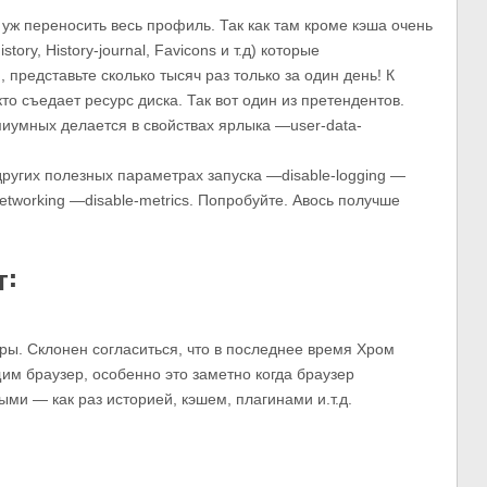
 уж переносить весь профиль. Так как там кроме кэша очень
tory, History-journal, Favicons и т.д) которые
 представьте сколько тысяч раз только за один день! К
то съедает ресурс диска. Так вот один из претендентов.
иумных делается в свойствах ярлыка —user-data-
других полезных параметрах запуска —disable-logging —
etworking —disable-metrics. Попробуйте. Авось получше
т:
ры. Склонен согласиться, что в последнее время Хром
 браузер, особенно это заметно когда браузер
ми — как раз историей, кэшем, плагинами и.т.д.