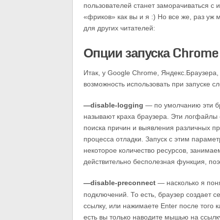
пользователей станет заморачиваться с и
«фриков» как вы и я :) Но все же, раз уж
для других читателей:
Опции запуска Chrome
Итак, у Google Chrome, Яндекс.Браузера,
возможность использовать при запуске 
—disable-logging
— по умолчанию эти бр
называют краха браузера. Эти логфайлы 
поиска причин и выявления различных п
процесса отладки. Запуск с этим параме
некоторое количество ресурсов, занимае
действительно бесполезная функция, поэ
—disable-preconnect
— насколько я пон
подключений. То есть, браузер создает 
ссылку, или нажимаете Enter после того к
есть вы только наводите мышью на ссылку