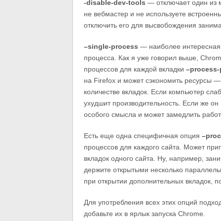
-disable-dev-tools
— отключает один из 
не вебмастер и не используете встроенн
отключить его для высвобождения заним
–single-process
— наиболее интересная, 
процесса. Как я уже говорил выше, Chro
процессов для каждой вкладки
–process-
на Firefox и может сэкономить ресурсы 
количестве вкладок. Если компьютер слаб
ухудшит производительность. Если же он
особого смысла и может замедлить работ
Есть еще одна специфичная опция
–proc
процессов для каждого сайта. Может при
вкладок одного сайта. Ну, например, зан
держите открытыми несколько параллельн
при открытии дополнительных вкладок, п
Для употребления всех этих опций подход
добавьте их в ярлык запуска Chrome.