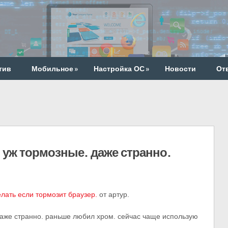
тив
Мобильное
»
Настройка ОС
»
Новости
От
 уж тормозные. даже странно.
елать если тормозит браузер.
от артур.
даже странно. раньше любил хром. сейчас чаще использую