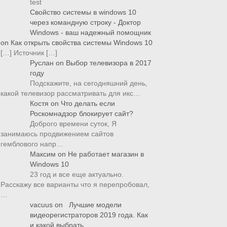
test
Свойство системы в windows 10
через командную строку - Доктор
Windows - ваш надежный помощник
on
Как открыть свойства системы Windows 10
[…] Источник […]
Руслан
on
Выбор телевизора в 2017
году
Подскажите, на сегодняшний день,
какой телевизор рассматривать для икс…
Костя
on
Что делать если
Роскомнадзор блокирует сайт?
Доброго времени суток, Я
занимаюсь продвижением сайтов
гемблового напр…
Максим
on
Не работает магазин в
Windows 10
23 год и все еще актуально.
Расскажу все варианты что я перепробовал,
…
vacuus
on
Лучшие модели
видеорегистраторов 2019 года. Как
и какой выбрать