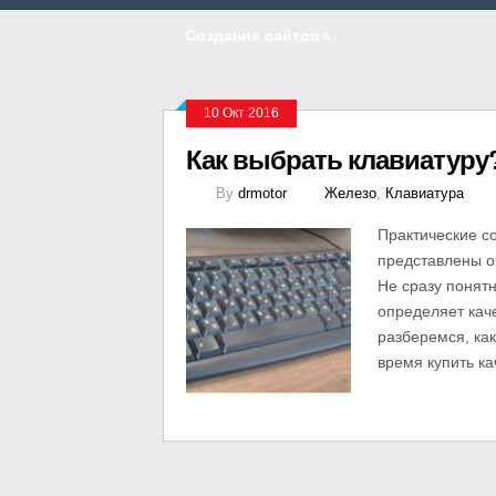
Создание сайтов
»
10 Окт 2016
Как выбрать клавиатуру
By
drmotor
Железо
,
Клавиатура
Практические с
представлены оч
Не сразу понятн
определяет каче
разберемся, как
время купить ка