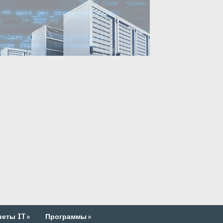
веты IT
»
Программы
»