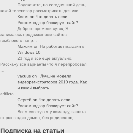
Подскажите, на сегодняшний день,
какой телевизор рассматривать для икс…
Костя
on
Что делать если
Роскомнадзор блокирует сайт?
Доброго времени суток, Я
занимаюсь продвижением сайтов
гемблового напр…
Максим
on
Не работает магазин в
Windows 10
23 год и все еще актуально.
Расскажу все варианты что я перепробовал,
…
vacuus
on
Лучшие модели
видеорегистраторов 2019 года. Как
и какой выбрать
adflicto
Сергей
on
Что делать если
Роскомнадзор блокирует сайт?
Всем советую эту команду, защита
от ркн в один домен, без редиректов,…
Подписка на статьи