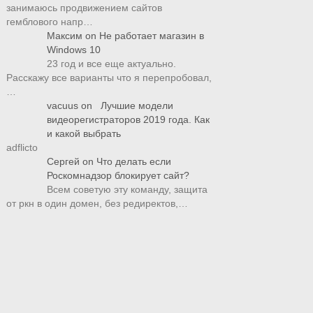
занимаюсь продвижением сайтов
гемблового напр…
Максим
on
Не работает магазин в
Windows 10
23 год и все еще актуально.
Расскажу все варианты что я перепробовал,
…
vacuus
on
Лучшие модели
видеорегистраторов 2019 года. Как
и какой выбрать
adflicto
Сергей
on
Что делать если
Роскомнадзор блокирует сайт?
Всем советую эту команду, защита
от ркн в один домен, без редиректов,…